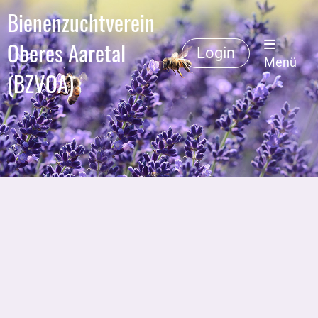
Bienenzuchtverein
Oberes Aaretal
Login
Menü
(BZVOA)